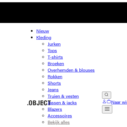
Nieuw
Kleding
Jurken
Tops
T-shirts
Broeken
Overhemden & blouses
Rokken
Shorts
Jeans
Truien & vesten
Naar wi
Jassen & jacks
Blazers
Accessoires
Bekijk alles