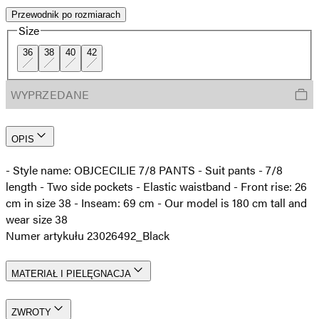
Przewodnik po rozmiarach
Size
36
38
40
42
WYPRZEDANE
OPIS
- Style name: OBJCECILIE 7/8 PANTS - Suit pants - 7/8
length - Two side pockets - Elastic waistband - Front rise: 26
cm in size 38 - Inseam: 69 cm - Our model is 180 cm tall and
wear size 38
Numer artykułu 23026492_Black
MATERIAŁ I PIELĘGNACJA
ZWROTY