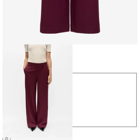
Rozmiar
Rozmiar
34
36
38
40
42
44
209,99 zł