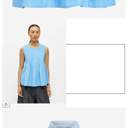
Rozmiar
Rozmiar
34
36
38
40
42
44
229,99 zł