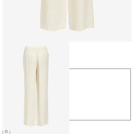
Rozmiar
Rozmiar
34
36
38
40
42
44
229,99 zł