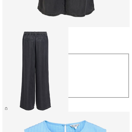
Rozmiar
Rozmiar
XS
S
M
L
XL
279,99 zł