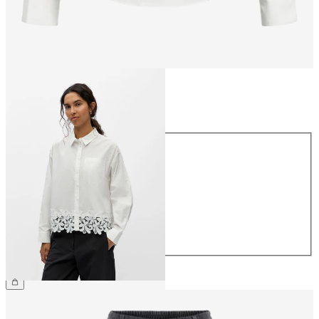
Rozmiar
Rozmiar
34
36
38
40
42
44
229,99 zł