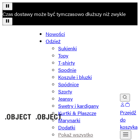
Czas dostawy może być tymczasowo dłuższy niż zwykle
Nowości
Odzież
Sukienki
Topy
T-shirty
Spodnie
Koszule i bluzki
Spódnice
Szorty
Jeansy
Swetry i kardigany
Przejdź
Kurtki & Płaszcze
do
Marynarki
koszyka
Dodatki
Pokaż wszystko