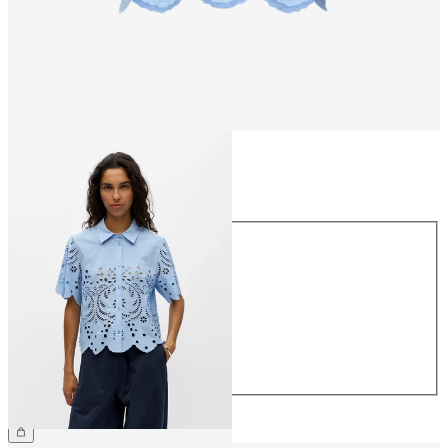
Rozmiar
Rozmiar
34
36
38
40
42
44
279,99 zł