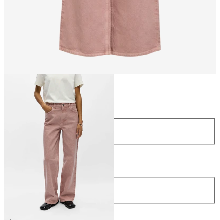
Rozmiar
Rozmiar
34
36
38
40
42
44
Długość
Długość
32
299,99 zł