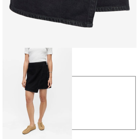
Rozmiar
Rozmiar
34
36
38
40
42
44
229,99 zł