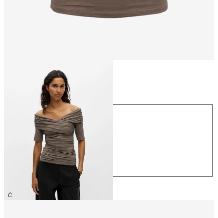
Rozmiar
Rozmiar
XS
S
M
L
XL
169,99 zł