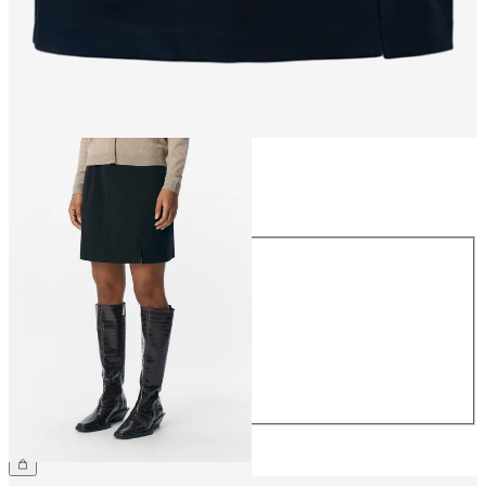
Rozmiar
Rozmiar
34
36
38
40
42
44
159,99 zł