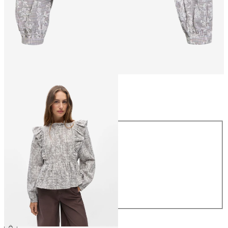
Rozmiar
Rozmiar
34
36
38
40
42
44
199,99 zł